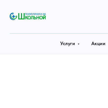
Главная страница
Врачи
Мусапиров Магомед 
/
/
Услуги
Акции