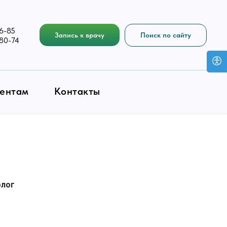
6-85
Запись к врачу
Поиск по сайту
-80-74
ентам
Контакты
олог