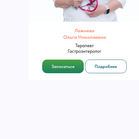
Лежнева
Ольга Николаевна
Терапевт
Гастроэнтеролог
Возможно проведение компле
Записаться
Подробнее
Сбор анамнеза
Физикальное обследование пациента
Измерение артериального давления
УЗИ брюшной полости (по назначению)
Тест на Helicobacter pylori (по назначен
Общий анализ мочи (по назначению)
Анализ на скрытую кровь в кале (по наз
Развернутый анализ крови (по назначен
Консультация врача