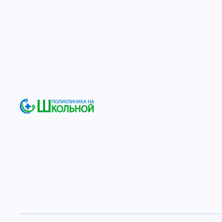
Глав
Поликлиника на Школьной
Гастроэнтерология в Дмит
Диагностика и лечение бе
Квалифицированная помощь без ожидания.
Полное обследование и название лечения в день обра
Когда обращаться:
Боли в животе, чувство дискомфорта
Изжога, отрыжка тошнота, рвота
Вздутие кишечника, метеоризм