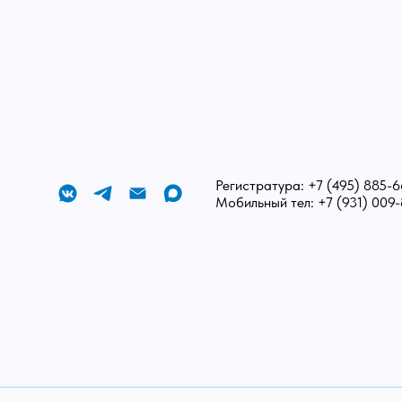
ная страница
»
Отделения клиники
»
Гастроэнтерология
рове.
з очередей
Регистратура:
+7 (495) 885-6
Мобильный тел:
+7 (931) 009
щения.