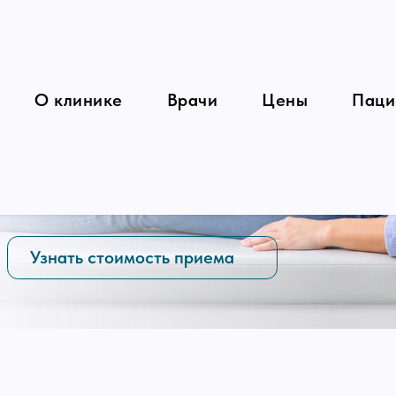
О клинике
Врачи
Цены
Паци
знать стоимость приема
ога