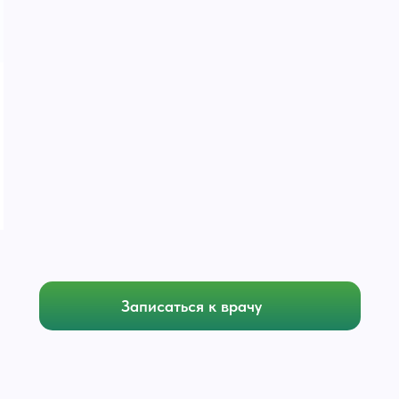
Лежнева
Ольга Николаевна
Терапевт
Гастроэнтеролог
ксной диагностики
Подготовка
Подготовка к ан
Записаться
Подробнее
Записаться к врачу
ию)
начению)
ию)