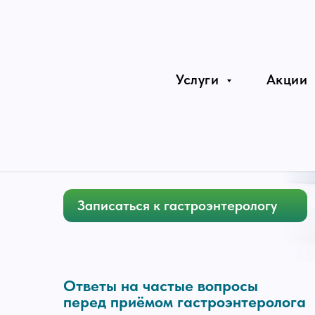
Урчание, переливание в животе
Избыточный вес, ожирение
Услуги
Акции
Современное
Без лишних
Опытные врачи
оборудование
ожиданий
У
Записаться к гастроэнтерологу
Ответы на частые вопросы
перед приёмом гастроэнтеролога
Узнайте важную информацию о приёме гастроэнтерол
перед визитом в клинику.
Как проходит первичный приём?