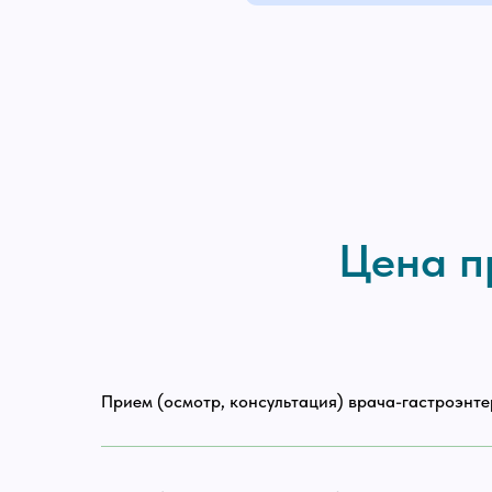
Исключить рентгеновское облучение и 
Доверьте свое здоров
За 15-30 минут до забора крови пациент
Количество собираемой крови зависит о
Забор крови на инфекции можно проводи
Не занимайтесь само
Доверьте свое здоров
Цена п
Прием (осмотр, консультация) врача-гастроэнт