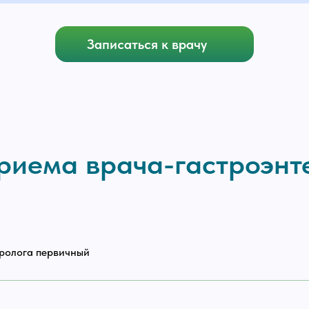
инструментальное обследование.
ье профессионалам, чтобы получить точную и современную помощь
 должен быть в состоянии эмоционального покоя.
т количества затребованных анализов.
ть в любое время суток не менее 4-х часов натощак.
Записаться к врачу
лечением.
ье профессионалам, чтобы получить точную и современную помощь
риема врача-гастроэнт
Записаться к врачу
еролога первичный