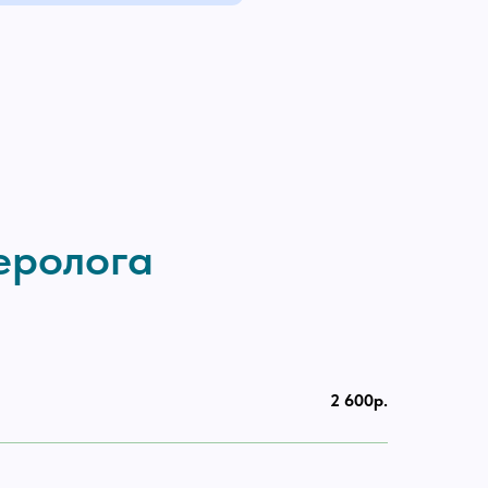
.
.
еролога
2 600р.